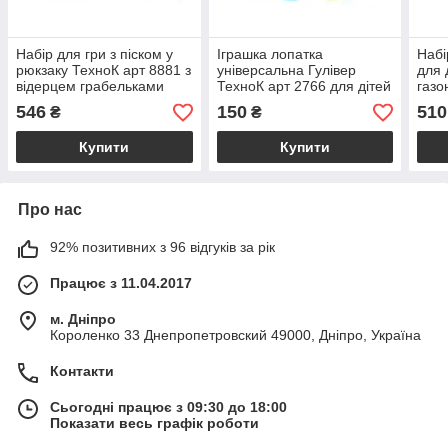
Набір для гри з піском у
Іграшка лопатка
Набі
рюкзаку ТехноК арт 8881 з
універсальна Гулівер
для 
відерцем грабельками
ТехноК арт 2766 для дітей
газо
формочками корабликами
з якісного пластику різних
граб
546
150
510
₴
₴
та самоскидом
кольорів для пісочниці та
55 х
саду
рокі
Купити
Купити
Про нас
92% позитивних з 96 відгуків за рік
Працює з 11.04.2017
м. Дніпро
Короленко 33 Днепропетровский 49000, Дніпро, Україна
Контакти
Сьогодні працює з 09:30 до 18:00
Показати весь графік роботи