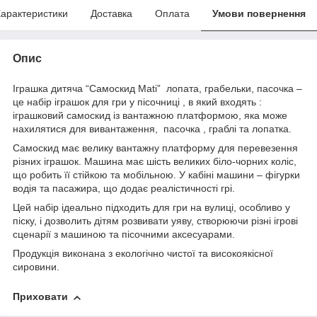
арактеристики
Доставка
Оплата
Умови повернення
Опис
Іграшка дитяча “Самоскид Mati” лопата, грабельки, пасочка –
це набір іграшок для гри у пісочниці , в який входять :
іграшковий самоскид із вантажною платформою, яка може
нахилятися для вивантаження, пасочка , граблі та лопатка.
Самоскид має велику вантажну платформу для перевезення
різних іграшок. Машина має шість великих біло-чорних коліс,
що робить її стійкою та мобільною. У кабіні машини – фігурки
водія та пасажира, що додає реалістичності грі.
Цей набір ідеально підходить для гри на вулиці, особливо у
піску, і дозволить дітям розвивати уяву, створюючи різні ігрові
сценарії з машиною та пісочними аксесуарами.
Продукція виконана з екологічно чистої та високоякісної
сировини.
Приховати