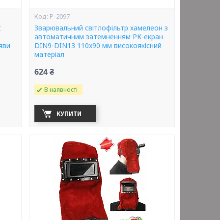
Р-2097
t
Зварювальний світлофільтр хамелеон з
автоматичним затемненням РК-екран
яви
DIN9-DIN13 110x90 мм високоякісний
матеріал
624 ₴
В наявності
КУПИТИ