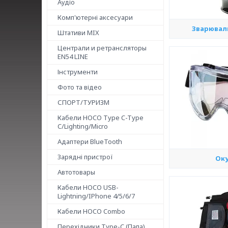
Аудіо
Комп'ютерні аксесуари
Зварювал
Штативи MIX
Централи и ретрансляторы
EN54 LINE
Інструменти
Фото та відео
СПОРТ/ТУРИЗМ
Кабели HOCO Type C-Type
C/Lighting/Micro
Адаптери BlueTooth
Зарядні пристрої
Оку
Автотовары
Кабели HOCO USB-
Lightning/IPhone 4/5/6/7
Кабели HOCO Combo
Перехідники Type-C (Папа)