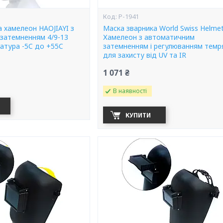
Р-1941
 хамелеон HAOJIAYI з
Маска зварника World Swiss Helme
затемненням 4/9-13
Хамелеон з автоматичним
атура -5C до +55C
затемненням і регулюванням темр
для захисту від UV та IR
1 071 ₴
В наявності
КУПИТИ