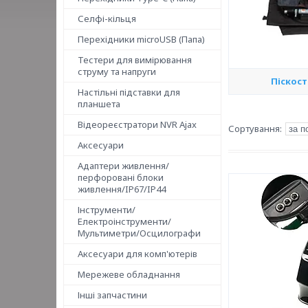
Селфі-кільця
Перехідники microUSB (Папа)
Тестери для вимірювання
струму та напруги
Піскос
Настільні підставки для
планшета
Відеореєстратори NVR Ajax
Аксесуари
Адаптери живлення/
перфоровані блоки
живлення/IP67/IP44
Інструменти/
Електроінструменти/
Мультиметри/Осцилографи
Аксесуари для комп'ютерів
Мережеве обладнання
Інші запчастини