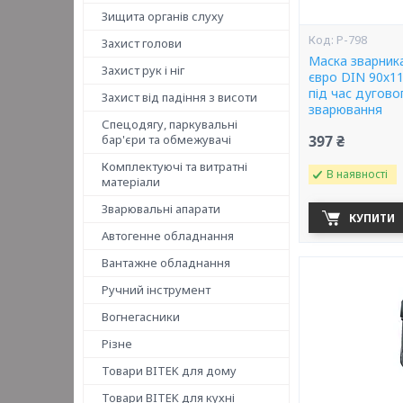
Зищита органів слуху
P-798
Захист голови
Маска зварник
Захист рук і ніг
євро DIN 90х11
під час дугово
Захист від падіння з висоти
зварювання
Спецодягу, паркувальні
бар'єри та обмежувачі
397 ₴
Комплектуючі та витратні
В наявності
матеріали
Зварювальні апарати
КУПИТИ
Автогенне обладнання
Вантажне обладнання
Ручний інструмент
Вогнегасники
Різне
Товари BITEK для дому
Товари BITEK для кухні