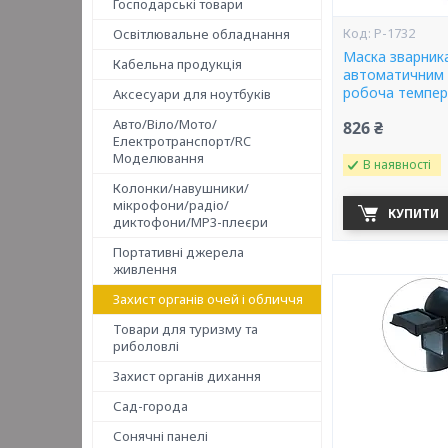
Господарські товари
P-1732
Освітлювальне обладнання
Маска зварника
Кабельна продукція
автоматичним 
робоча темпер
Аксесуари для ноутбуків
Авто/Віло/Мото/
826 ₴
Електротранспорт/RC
Моделювання
В наявності
Колонки/навушники/
мікрофони/радіо/
КУПИТИ
диктофони/MP3-плеєри
Портативні джерела
живлення
Захист органів очей і обличчя
Товари для туризму та
риболовлі
Захист органів дихання
Сад-города
Сонячні панелі