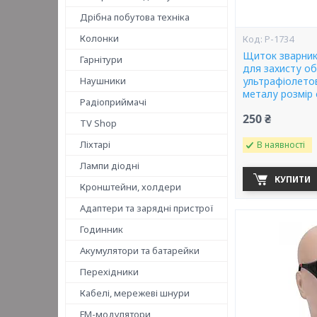
Дрібна побутова техніка
Колонки
P-1734
Щиток зварник
Гарнітури
для захисту об
Наушники
ультрафіолетов
металу розмір 
Радіоприймачі
250 ₴
TV Shop
Ліхтарі
В наявності
Лампи діодні
КУПИТИ
Кронштейни, холдери
Адаптери та зарядні пристрої
Годинник
Акумулятори та батарейки
Перехідники
Кабелі, мережеві шнури
FM-модулятори