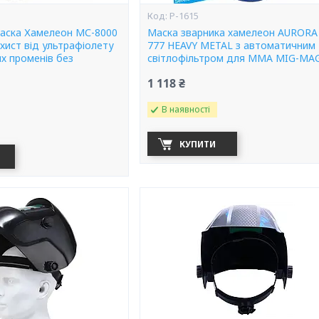
P-1615
аска Хамелеон МС-8000
Маска зварника хамелеон AURORA
хист від ультрафіолету
777 HEAVY METAL з автоматичним
х променів без
світлофільтром для MMA MIG-MAG
1 118 ₴
В наявності
КУПИТИ