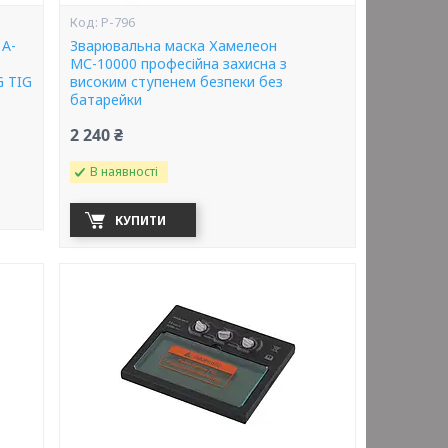
P-796
 A-
Зварювальна маска Хамелеон
МС-10000 професійна захисна з
 TIG
високим ступенем безпеки без
батарейки
2 240 ₴
В наявності
КУПИТИ