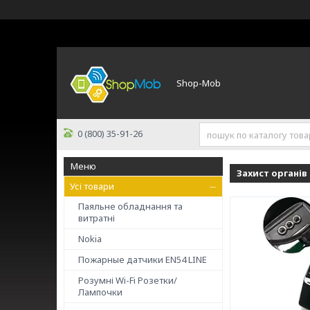
Shop-Mob
0 (800) 35-91-26
Захист органів
Усі товари
Паяльне обладнання та
витратні
Nokia
Пожарные датчики ЕN54 LINE
Розумні Wi-Fi Розетки/
Лампочки