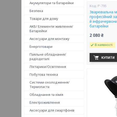
Акумулятори та батарейки
P-795
Безпека
Зварювальна м
професійний за
Товари для дому
й інфрачервони
батарейки
АКБ/ Елементи живлення/
Батарейки
2 080 ₴
Аксесуари для монтажу
В наявності
Енерготовари
Паяльне обладнання/
КУПИТИ
радіодеталі
Ліхтарики/Освітлення
Побутова техніка
Системи охолодження/
Термопаста
Обладнання та хімія
Електроживлення
Аксесуари для смартфонів