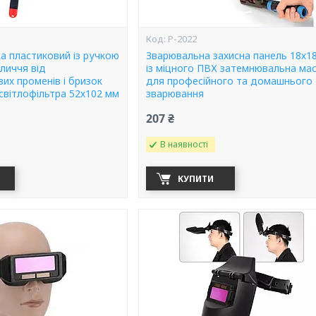
Р-2022
а пластиковий із ручкою
Зварювальна захисна панель 18х1
личчя від
із міцного ПВХ затемнювальна ма
их променів і бризок
для професійного та домашнього
світлофільтра 52х102 мм
зварювання
207 ₴
В наявності
КУПИТИ