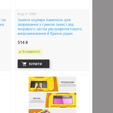
P-1090
8 см
Захисні окуляри Хамелеон для
ска
зварювання з гумкою захист від
яскравого світла ультрафіолетового
випромінювання й бризок рідин
514 ₴
В наявності
КУПИТИ