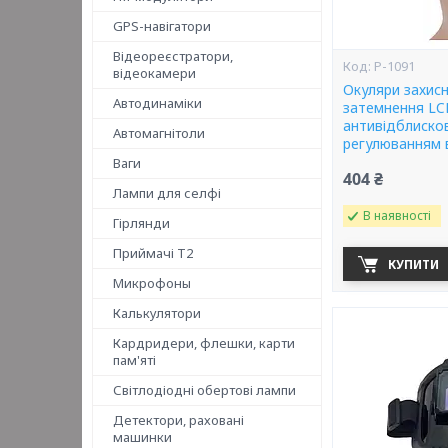
GPS-навігатори
Відеореєстратори,
P-1091
відеокамери
Окуляри захис
Автодинаміки
затемнення LC
антивідблиско
Автомагнітоли
регулюванням в
Ваги
404 ₴
Лампи для селфі
В наявності
Гірлянди
Приймачі T2
КУПИТИ
Микрофоны
Калькулятори
Кардридери, флешки, карти
пам'яті
Світлодіодні обертові лампи
Детектори, раховані
машинки