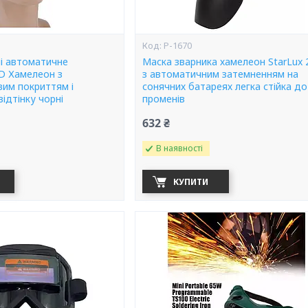
P-1670
ні автоматичне
Маска зварника хамелеон StarLux
D Хамелеон з
з автоматичним затемненням на
вим покриттям і
сонячних батареях легка стійка до
ідтінку чорні
променів
632 ₴
В наявності
КУПИТИ