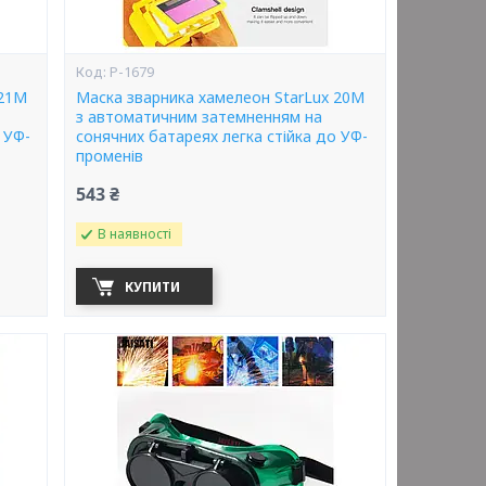
P-1679
 21М
Маска зварника хамелеон StarLux 20М
з автоматичним затемненням на
 УФ-
сонячних батареях легка стійка до УФ-
променів
543 ₴
В наявності
КУПИТИ