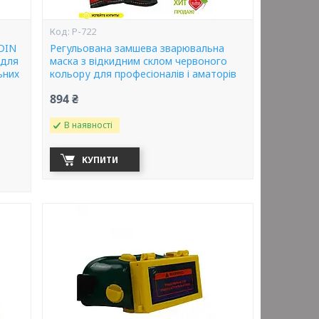
P-722
 DIN
Регульована замшева зварювальна
 для
маска з відкидним склом червоного
ьних
кольору для професіоналів і аматорів
894 ₴
В наявності
КУПИТИ