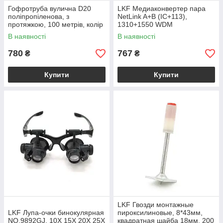
Гофротруба вулична D20
LKF Медиаконвертер пара
поліпропіленова, з
NetLink A+B (IC+113),
протяжкою, 100 метрів, колір
1310+1550 WDM
сірий, ціна за бухту
одноволоконный Full/Half
В наявності
В наявності
duplex , SC 25km (0 +70°C),+
б.п. 5V1A,
780
767
₴
₴
Купити
Купити
LKF Гвозди монтажные
LKF Лупа-очки бинокулярная
пироксилиновые, 8*43мм,
NO.9892GJ, 10Х 15X 20X 25X
квадратная шайба 18мм, 200