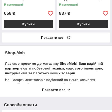
штук в упаковке, цена за
В наявності
В наявності
упаковку
658
837
₴
₴
Купити
Купити
Показати ще
Shop-Mob
Ласкаво просимо до магазину ShopMob! Ваш надійний
партнер у світі побутової техніки, садового інвентарю,
інструментів та багатьох інших товарів.
Наш асортимент товарів поділений на кілька ключових
категорій, щоб задовольнити потреби різних клієнтів:
Показати все
Побутова техніка:
У цій категорії ви знайдете широкий вибір
побутової техніки для вашого дому. Незалежно від того, чи
вам потрібен новий холодильник, пральна машина або
Способи оплати
мікрохвильова піч, ми пропонуємо надійні бренди та сучасні
моделі.