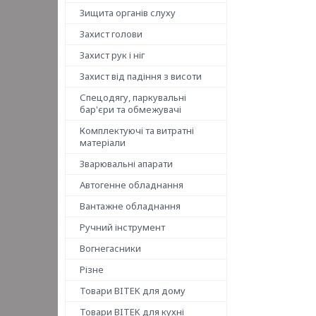
Зищита органів слуху
Захист голови
Захист рук і ніг
Захист від падіння з висоти
Спецодягу, паркувальні
бар'єри та обмежувачі
Комплектуючі та витратні
матеріали
Зварювальні апарати
Автогенне обладнання
Вантажне обладнання
Ручний інструмент
Вогнегасники
Різне
Товари BITEK для дому
Товари BITEK для кухні