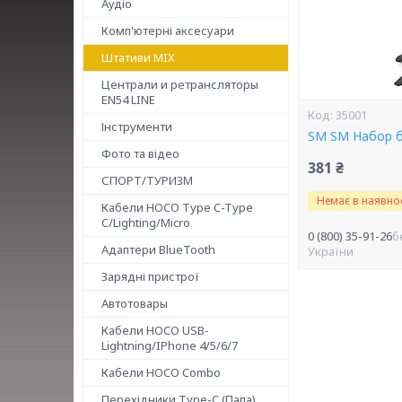
Аудіо
Комп'ютерні аксесуари
Штативи MIX
Централи и ретрансляторы
EN54 LINE
35001
Інструменти
SM SM Набор бл
Фото та відео
381 ₴
СПОРТ/ТУРИЗМ
Немає в наявнос
Кабели HOCO Type C-Type
C/Lighting/Micro
0 (800) 35-91-26
б
Адаптери BlueTooth
України
Зарядні пристрої
Автотовары
Кабели HOCO USB-
Lightning/IPhone 4/5/6/7
Кабели HOCO Combo
Перехідники Type-C (Папа)