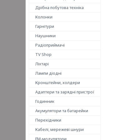
Дрібна побутова техніка
Колонки
Гарнітури
Наушники
Радіоприймачі
TV Shop
Ліхтарі
Лампи діодні
Кронштейни, холдери
Адаптери та зарядні пристрої
Годинник
Акумулятори та батарейки
Перехідники
Кабелі, мережеві шнури
FM-модулятори