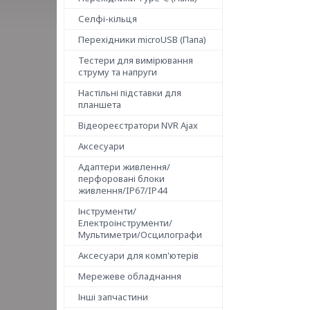
Селфі-кільця
Перехідники microUSB (Папа)
Тестери для вимірювання
струму та напруги
Настільні підставки для
планшета
Відеореєстратори NVR Ajax
Аксесуари
Адаптери живлення/
перфоровані блоки
живлення/IP67/IP44
Інструменти/
Електроінструменти/
Мультиметри/Осцилографи
Аксесуари для комп'ютерів
Мережеве обладнання
Інші запчастини