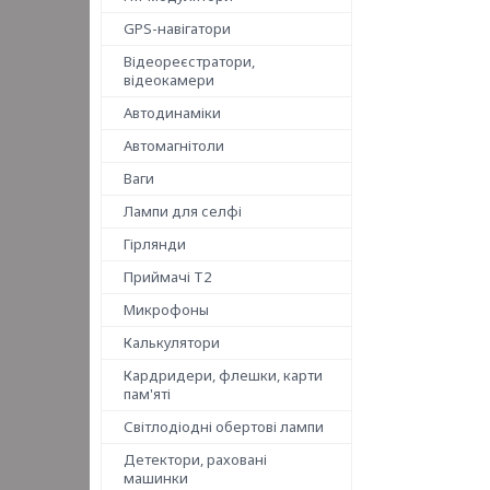
GPS-навігатори
Відеореєстратори,
відеокамери
Автодинаміки
Автомагнітоли
Ваги
Лампи для селфі
Гірлянди
Приймачі T2
Микрофоны
Калькулятори
Кардридери, флешки, карти
пам'яті
Світлодіодні обертові лампи
Детектори, раховані
машинки