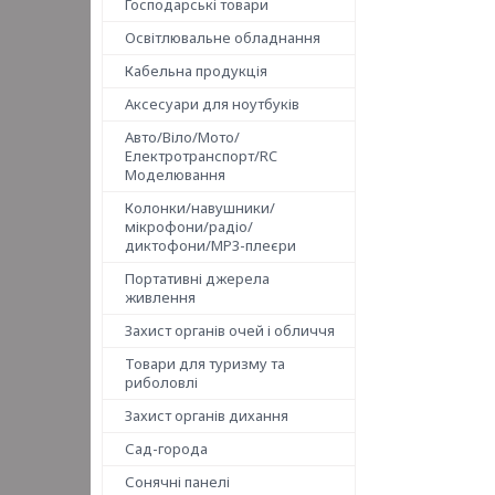
Господарські товари
Освітлювальне обладнання
Кабельна продукція
Аксесуари для ноутбуків
Авто/Віло/Мото/
Електротранспорт/RC
Моделювання
Колонки/навушники/
мікрофони/радіо/
диктофони/MP3-плеєри
Портативні джерела
живлення
Захист органів очей і обличчя
Товари для туризму та
риболовлі
Захист органів дихання
Сад-города
Сонячні панелі