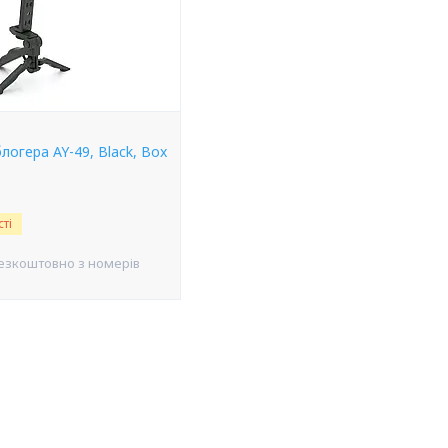
огера AY-49, Black, Box
ті
езкоштовно з номерів