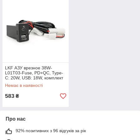
LKF АЗУ врезное 38W-
L01T03-Fuse, PD+QC, Type-
C: 20W, USB: 18W, комплект
проводов под пайку с
Немає в наявності
предохронителем,
33x22х58mm, Black
583
₴
Про нас
92% позитивних з 96 відгуків за рік