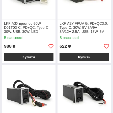
LKF АЗУ врезное 60W-
LKF АЗУ FPUV-G, PD+QC3.0,
D01T03-С, PD+QC, Type-C:
Type-C: 30W, 5V-3A/9V-
30W, USB: 30W, LED
3A/12V-2.5A, USB: 18W, 5V-
подсветка, комплект
3.4A/9V-2A/12V-1.5A,
В наявності
В наявності
проводов с разъемами,
33x23mm, LED Green, Black
33x22х58mm, Black
988
622
₴
₴
Купити
Купити