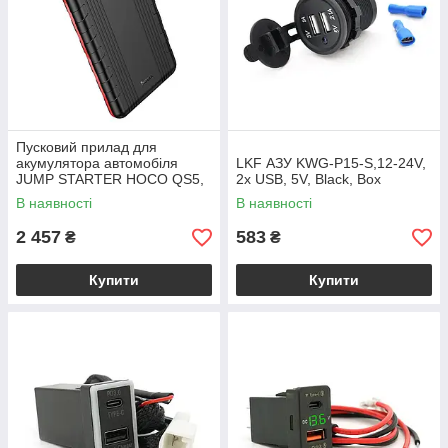
Пусковий прилад для
акумулятора автомобіля
LKF АЗУ KWG-Р15-S,12-24V,
JUMP STARTER HOCO QS5,
2x USB, 5V, Black, Box
Power Bank 6000 mAh, Box
В наявності
В наявності
2 457
583
₴
₴
Купити
Купити