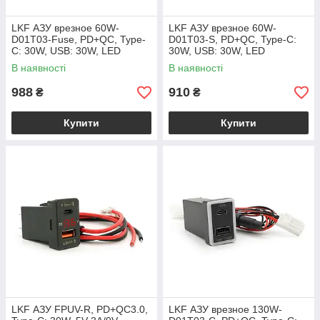
LKF АЗУ врезное 60W-
LKF АЗУ врезное 60W-
D01T03-Fuse, PD+QC, Type-
D01T03-S, PD+QC, Type-C:
C: 30W, USB: 30W, LED
30W, USB: 30W, LED
подсветка, комплект
подсветка, комплект
В наявності
В наявності
проводов под пайку с
проводов под пайку,
предохронителем,
33x22х58mm, Black
988
910
₴
₴
Купити
Купити
LKF АЗУ FPUV-R, PD+QC3.0,
LKF АЗУ врезное 130W-