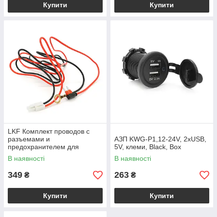
Купити
Купити
LKF Комплект проводов с
разъемами и
АЗП KWG-Р1,12-24V, 2xUSB,
предохранителем для
5V, клеми, Black, Box
подключения АЗУ
В наявності
В наявності
349
263
₴
₴
Купити
Купити