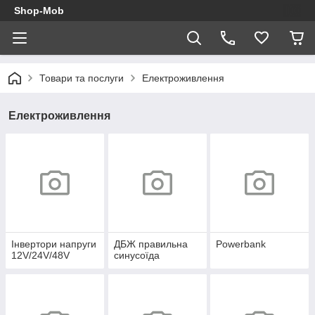
Shop-Mob
Товари та послуги
Електроживлення
Електроживлення
Інвертори напруги
ДБЖ правильна
Powerbank
12V/24V/48V
синусоїда