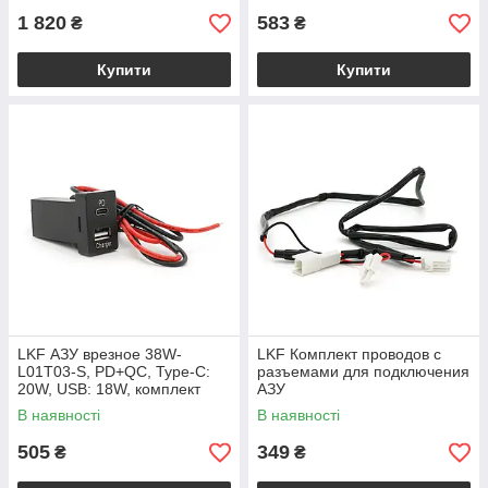
предохранителем,
1 820
583
₴
₴
Купити
Купити
LKF АЗУ врезное 38W-
LKF Комплект проводов с
L01T03-S, PD+QC, Type-C:
разъемами для подключения
20W, USB: 18W, комплект
АЗУ
проводов под пайку,
В наявності
В наявності
33x22х58mm, Black
505
349
₴
₴