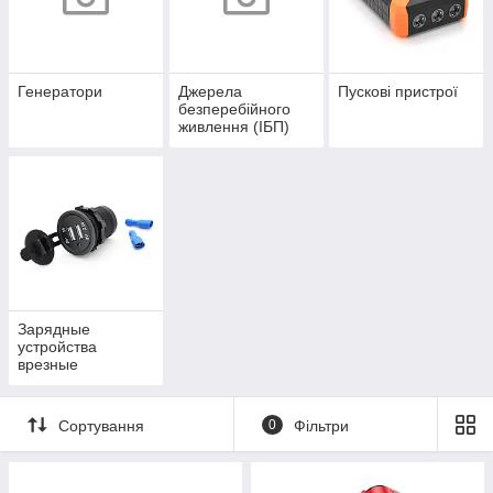
Генератори
Джерела
Пускові пристрої
безперебійного
живлення (ІБП)
5v/9v/12v/24V
Зарядные
устройства
врезные
Сортування
0
Фільтри