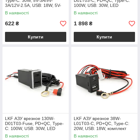
Type-C: 30W, 5V-3A/9V-
D01T03-С, PD+QC, Type-C:
3A/12V-2.5A, USB: 18W, 5V-
100W, USB: 30W, LED
3.4A/9V-2A/12V-1.5A,
подсветка, комплект
В наявності
В наявності
33x23mm, LED Red, Black
проводов с разъемами,
33x22х58mm, Black
622
1 898
₴
₴
Купити
Купити
LKF АЗУ врезное 130W-
LKF АЗУ врезное 38W-
D01T03-Fuse, PD+QC, Type-
L01T03-С, PD+QC, Type-C:
C: 100W, USB: 30W, LED
20W, USB: 18W, комплект
подсветка, комплект
проводов с разъемами,
В наявності
В наявності
проводов с разъемами и
33x22х58mm, Black