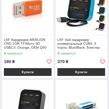
LKF Кардридер MERLION
LKF Хаб-кардридер
CRD-1OR TF/Micro SD,
универсальный CUB3, 3
USB2.0, Orange, OEM Q50
порта, Blue/Black, Блистер
В наявності
В наявності
180
370
₴
₴
Купити
Купити