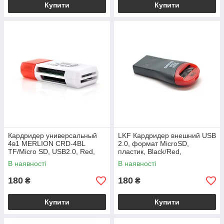
Купити
Купити
Кардридер универсальный
LKF Кардридер внешний USB
4в1 MERLION CRD-4BL
2.0, формат MicroSD,
TF/Micro SD, USB2.0, Red,
пластик, Black/Red,
OEM Q1500
(Техпакет)
В наявності
В наявності
180
180
₴
₴
Купити
Купити