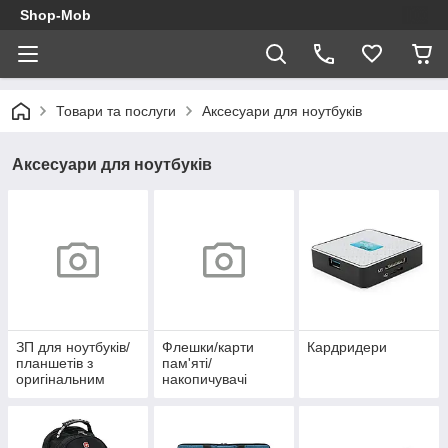
Shop-Mob
Товари та послуги
Аксесуари для ноутбуків
Аксесуари для ноутбуків
ЗП для ноутбуків/
Флешки/карти
Кардридери
планшетів з
пам'яті/
оригінальним
накопичувачі
роз'ємом і
потужністю