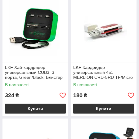
LKF Хаб-кардридер
LKF Кардридер
универсальный CUB3, 3
универсальный 4в1
порта, Green/Black, Блистер
MERLION CRD-5RD TF/Micro
SD, USB2.0, RED, OEM Q50
В наявності
В наявності
324
180
₴
₴
Купити
Купити