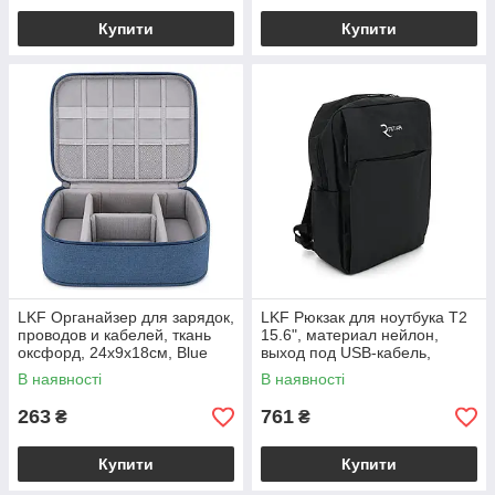
Купити
Купити
LKF Органайзер для зарядок,
LKF Рюкзак для ноутбука T2
проводов и кабелей, ткань
15.6", материал нейлон,
оксфорд, 24х9х18см, Blue
выход под USB-кабель,
черный, Q50
В наявності
В наявності
263
761
₴
₴
Купити
Купити