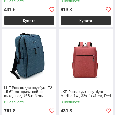
В наявності
В наявності
черный, Q80
431
913
₴
₴
Купити
Купити
LKF Рюкзак для ноутбука T2
15.6", материал нейлон,
LKF Рюкзак для ноутбука
выход под USB-кабель,
Merlion 14", 32х11х41 см, Red
синий, Q50
В наявності
В наявності
761
431
₴
₴