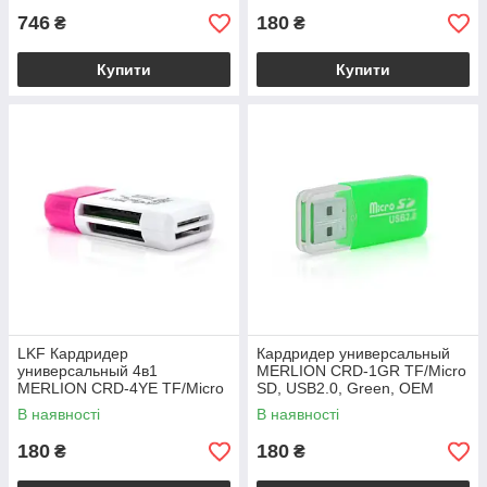
746
180
₴
₴
Купити
Купити
LKF Кардридер
Кардридер универсальный
универсальный 4в1
MERLION CRD-1GR TF/Micro
MERLION CRD-4YE TF/Micro
SD, USB2.0, Green, OEM
SD, USB2.0, Purple, OEM
Q1500
В наявності
В наявності
Q1500
180
180
₴
₴