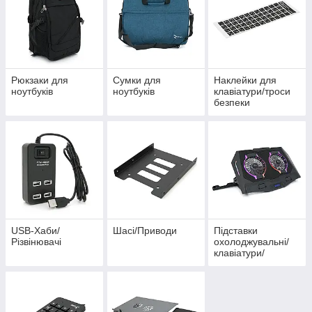
Рюкзаки для
Сумки для
Наклейки для
ноутбуків
ноутбуків
клавіатури/троси
безпеки
USB-Хаби/
Шасі/Приводи
Підставки
Різвінювачі
охолоджувальні/
клавіатури/
вентилятори для
ноутбків/
планшетів/
павербанків