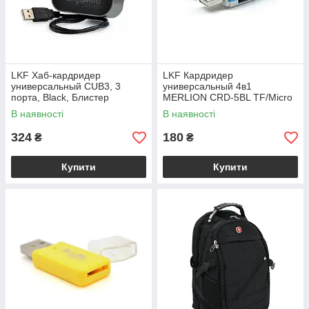
LKF Хаб-кардридер
LKF Кардридер
универсальный CUB3, 3
универсальный 4в1
порта, Black, Блистер
MERLION CRD-5BL TF/Micro
SD, USB2.0, Orange, OEM
В наявності
В наявності
Q50
324
180
₴
₴
Купити
Купити