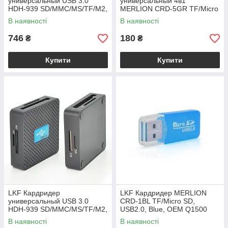
универсальный USB 3.0
универсальный 4в1
HDH-939 SD/MMC/MS/TF/M2,
MERLION CRD-5GR TF/Micro
USB2.0, White, Блистер
SD, USB2.0, Green, OEM
В наявності
В наявності
Q1500
746
180
₴
₴
Купити
Купити
LKF Кардридер
LKF Кардридер MERLION
универсальный USB 3.0
CRD-1BL TF/Micro SD,
HDH-939 SD/MMC/MS/TF/M2,
USB2.0, Blue, OEM Q1500
USB2.0, Black, Блистер
В наявності
В наявності