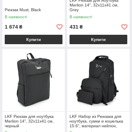
LKF Рюкзак для ноутбука
Merlion 14", 32х11х41 см,
Рюкзак Must, Black
Grey
В наявності
В наявності
1 674
431
₴
₴
Купити
Купити
LKF Рюкзак для ноутбука
LKF Набор из Рюкзака для
Merlion 14", 32х11х41 см,
ноутбука, сумки и кошелька
черный
15.6", материал нейлон,
выход под USB-кабель,