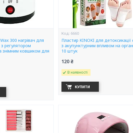
6660
Wax 300 нагрівач для
Пластир KINOKI для детоксикації 
 з регулятором
з акупунктурним впливом на орган
а знімним ковшиком для
10 штук
120 ₴
В наявності
КУПИТИ