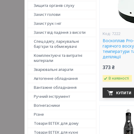
Зищита органів слуху
Захист голови
Захист рук і ніг
Захист від падіння з висоти
7222
Воскоплав Pro-
Спецодягу, паркувальні
гарячого воску
бар'єри та обмежувачі
температури т
Комплектуючі та витратні
депіляції
матеріали
373 ₴
Зварювальні апарати
Автогенне обладнання
В наявності
Вантажне обладнання
КУПИТИ
Ручний інструмент
Вогнегасники
Різне
Товари BITEK для дому
Товари BITEK для кухні