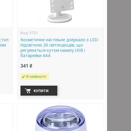
5721
стоп
Косметичне настільне дзеркало з LED-
ізм
підсвіткою 20 світлодіодів, що
регулюється кутом нахилу USB і
батарейки AAA
341 ₴
В наявності
КУПИТИ