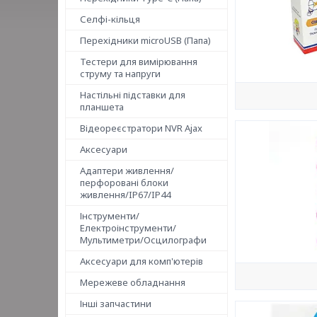
Селфі-кільця
Перехідники microUSB (Папа)
Тестери для вимірювання
струму та напруги
Настільні підставки для
планшета
Відеореєстратори NVR Ajax
Аксесуари
Адаптери живлення/
перфоровані блоки
живлення/IP67/IP44
Інструменти/
Електроінструменти/
Мультиметри/Осцилографи
Аксесуари для комп'ютерів
Мережеве обладнання
Інші запчастини