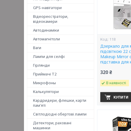
GPS-навігатори
Відеореєстратори,
відеокамери
Автодинаміки
Автомагнітоли
118
Дзеркало для 
Ваги
підсвіткою 22 
Лампи для селфі
Makeup Mirror 
підставка для
Гірлянди
320 ₴
Приймачі T2
Микрофоны
В наявності
Калькулятори
КУПИТИ
Кардридери, флешки, карти
пам'яті
Світлодіодні обертові лампи
Детектори, раховані
машинки