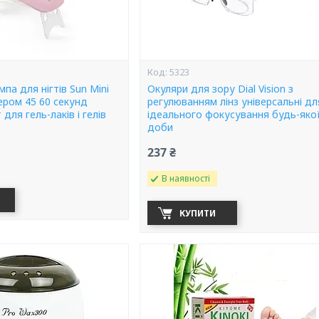
5323
па для нігтів Sun Mini
Окуляри для зору Dial Vision з
ером 45 60 секунд
регулюванням лінз універсальні дл
для гель-лаків і гелів
ідеального фокусування будь-яко
доби
237 ₴
В наявності
КУПИТИ