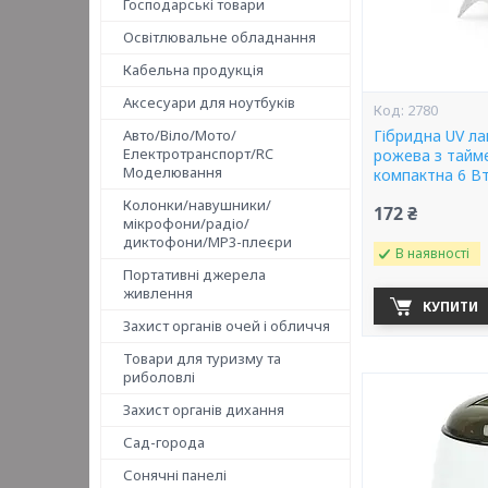
Господарські товари
Освітлювальне обладнання
Кабельна продукція
Аксесуари для ноутбуків
2780
Авто/Віло/Мото/
Гібридна UV лам
Електротранспорт/RC
рожева з тайм
Моделювання
компактна 6 Вт 
Колонки/навушники/
172 ₴
мікрофони/радіо/
диктофони/MP3-плеєри
В наявності
Портативні джерела
живлення
КУПИТИ
Захист органів очей і обличчя
Товари для туризму та
риболовлі
Захист органів дихання
Сад-города
Сонячні панелі