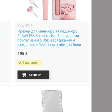
6557
Фрезер для манікюру та педикюру
я
FLAWLESS Salon Nails з 5 насадками
ї
портативного USB-заряджання 4
швидкості обертання в обидва боки
195 ₴
В наявності
КУПИТИ