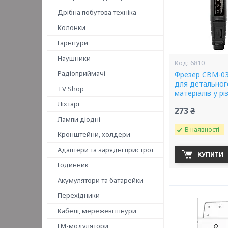
Дрібна побутова техніка
Колонки
Гарнітури
Наушники
6810
Радіоприймачі
Фрезер CBM-03
для детальног
TV Shop
матеріалів у р
Ліхтарі
273 ₴
Лампи діодні
В наявності
Кронштейни, холдери
Адаптери та зарядні пристрої
КУПИТИ
Годинник
Акумулятори та батарейки
Перехідники
Кабелі, мережеві шнури
FM-модулятори