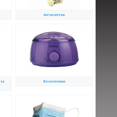
Антисептик
 за
Воскоплави