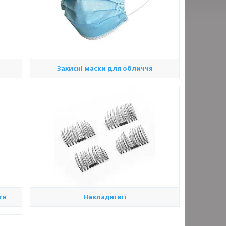
Захисні маски для обличчя
ти
Накладні вії