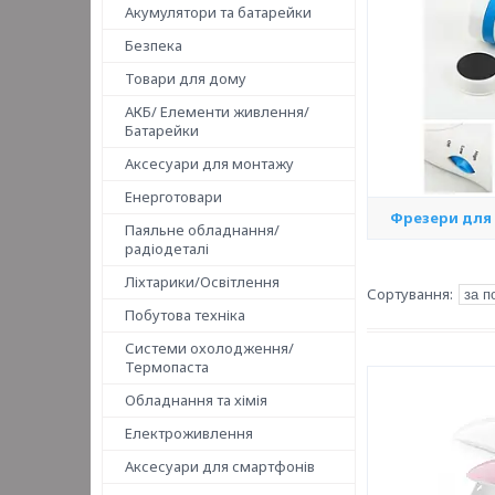
Акумулятори та батарейки
Безпека
Товари для дому
АКБ/ Елементи живлення/
Батарейки
Аксесуари для монтажу
Енерготовари
Фрезери для
Паяльне обладнання/
радіодеталі
Ліхтарики/Освітлення
Побутова техніка
Системи охолодження/
Термопаста
Обладнання та хімія
Електроживлення
Аксесуари для смартфонів