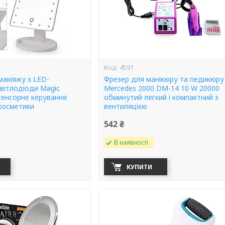
4591
макіяжу з LED-
Фрезер для манікюру та педикюру 
світлодіоди Magic
Mercedes 2000 DM-14 10 W 20000
сенсорне керування
обминутий легкий і компактний з
 косметики
вентиляцією
542 ₴
В наявності
КУПИТИ