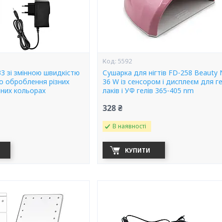
5592
3 зі змінною швидкістю
Сушарка для нігтів FD-258 Beauty N
о оброблення різних
36 W із сенсором і дисплеєм для г
ізних кольорах
лаків і УФ гелів 365-405 nm
328 ₴
В наявності
КУПИТИ