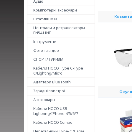
Аудіо
Комп'ютерні аксесуари
Космети
Штативи MIX
Централи и ретрансляторы
EN54 LINE
Інструменти
Фото та відео
СПОРТ/ТУРИЗМ
Кабели HOCO Type C-Type
C/Lighting/Micro
Адаптери BlueTooth
Зарядні пристрої
Окуля
Автотовары
Кабели HOCO USB-
Lightning/IPhone 4/5/6/7
Кабели HOCO Combo
Перехідники Type-C (Папа)