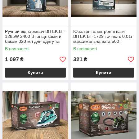
Ручний відпарювач BITEK BT-
Ювелірні електронні ваги
1285W 2400 Вт зі щітками й
BITEK BT-1729 точність 0.01г
баком 320 мл для одягу та
максимальна вага 500 г
меблів білий
неіржавка сталь із підсвіткою
В наявності
В наявності
1 097
321
₴
₴
Купити
Купити