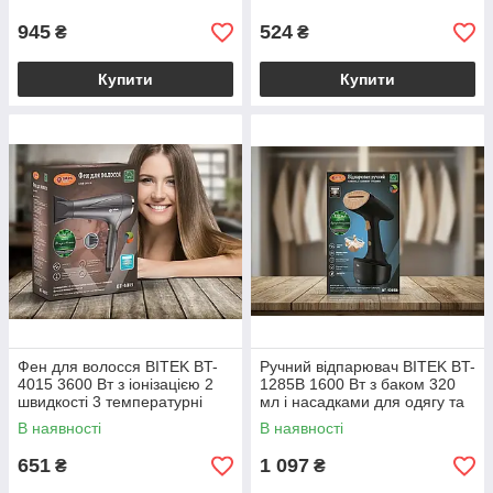
відпарювання 300 мл
холодним обдувом
945
524
₴
₴
Купити
Купити
Фен для волосся BITEK BT-
Ручний відпарювач BITEK BT-
4015 3600 Вт з іонізацією 2
1285B 1600 Вт з баком 320
швидкості 3 температурні
мл і насадками для одягу та
режими та холодним
меблів чорний
В наявності
В наявності
обдувом
651
1 097
₴
₴