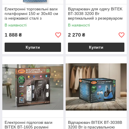
Електронні торговельні ваги
Відпарювач для одягу BITEK
платформні 150 кг 30х40 см
BT-3038 3200 Вт
із неіржавкої сталі з
вертикальний з резервуаром
підсвіткою модель 6186
1 5 л і телескопічною стійкою
В наявності
В наявності
120 см
1 888
2 270
₴
₴
Купити
Купити
Електронні підлогові ваги
Відпарювач BITEK BT-3038B
BITEK BT-1605 розумні
3200 Вт із прасувальною