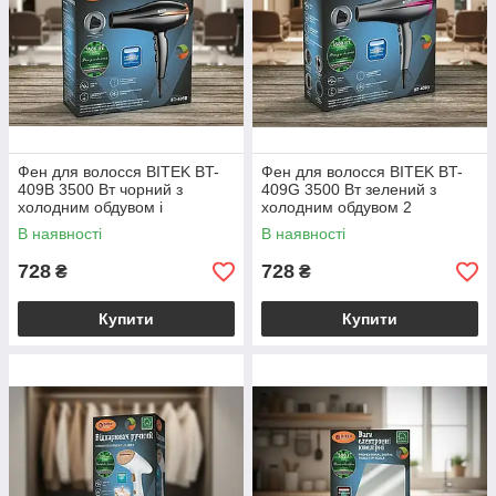
Фен для волосся BITEK BT-
Фен для волосся BITEK BT-
409B 3500 Вт чорний з
409G 3500 Вт зелений з
холодним обдувом і
холодним обдувом 2
насадкою для укладання 3
швидкості 3 температурні
В наявності
В наявності
температурних режими
режими пластиковий корпус
728
728
₴
₴
Купити
Купити