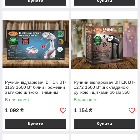
Купити
Купити
Ручний відпарювач BITEK BT-
Ручний відпарювач BITEK BT-
1159 1600 Вт білий і рожевий
1272 1600 Вт зі складаною
з м'якою щіткою і знімним
ручкою і щітками об'єм 350
баком 300 мл
мл для одягу та меблів
В наявності
В наявності
1 092
1 154
₴
₴
Купити
Купити