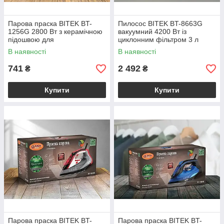
Парова праска BITEK BT-
Пилосос BITEK BT-8663G
1256G 2800 Вт з керамічною
вакуумний 4200 Вт із
підошвою для
циклонним фільтром 3 л
горизонтального та
телескопічна труба зелений
В наявності
В наявності
вертикального відпарювання
для сухого прибирання
300 мл
741
2 492
₴
₴
Купити
Купити
Парова праска BITEK BT-
Парова праска BITEK BT-