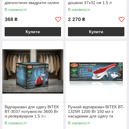
діагностичні квадратні скляні
дошкою 37х32 см 1,5 л
з LED-екраном максимальна
вертикальний парогенератор
В наявності
В наявності
вага 180 кг
із регулювання. температури
368
2 270
₴
₴
Купити
Купити
Відпарювач для одягу BITEK
Ручний відпарювач BITEK BT-
BT-3037 потужністю 3600 Вт
1325R 1200 Вт 150 мл з
із резервуаром 1,5 л і
насадками для одягу та
телескопічною стійкою 70 см
меблів вертикальний і
В наявності
В наявності
горизонтальний режими