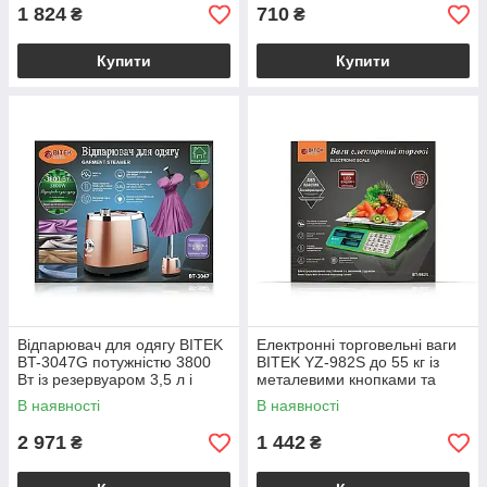
1 824
710
₴
₴
Купити
Купити
Відпарювач для одягу BITEK
Електронні торговельні ваги
BT-3047G потужністю 3800
BITEK YZ-982S до 55 кг із
Вт із резервуаром 3,5 л і
металевими кнопками та
телескопічною стійкою 85 см
рідкокристалічним
В наявності
В наявності
індикатором
2 971
1 442
₴
₴