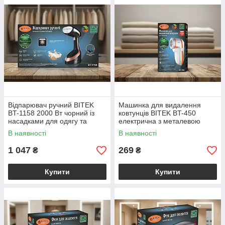
Відпарювач ручний BITEK
Машинка для видалення
BT-1158 2000 Вт чорний із
ковтунців BITEK BT-450
насадками для одягу та
електрична з металевою
меблів об'єм бака 300 мл
сіточкою для одягу та меблів
В наявності
В наявності
5 Вт
1 047
269
₴
₴
Купити
Купити