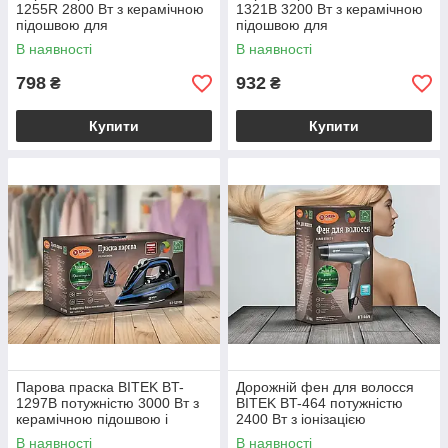
1255R 2800 Вт з керамічною
1321B 3200 Вт з керамічною
підошвою для
підошвою для
горизонтального та
горизонтального та
В наявності
В наявності
вертикального відпарювання
вертикального відпарювання
270 мл
300 мл
798
932
₴
₴
Купити
Купити
Парова праска BITEK BT-
Дорожній фен для волосся
1297B потужністю 3000 Вт з
BITEK BT-464 потужністю
керамічною підошвою і
2400 Вт з іонізацією
функцією бездротового
складаною ручкою й
В наявності
В наявності