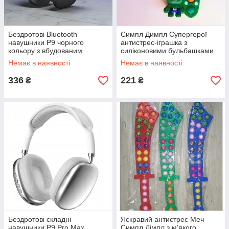
Бездротові Bluetooth
Симпл Димпл Супергерої
навушники P9 чорного
антистрес-іграшка з
кольору з вбудованим
силіконовими бульбашками
мікрофоном для музики та
яскравий дизайн для зняття
Немає в наявності
Немає в наявності
дзвінків
стресу та розвитку моторики
336
221
₴
₴
Бездротові складні
Яскравий антистрес Меч
навушники P9 Pro Max
Симпл Дімпл з м'якого