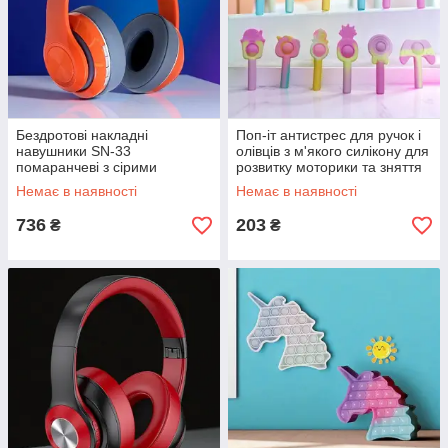
Бездротові накладні
Поп-іт антистрес для ручок і
навушники SN-33
олівців з м'якого силікону для
помаранчеві з сірими
розвитку моторики та зняття
акцентами з Bluetooth і
напруги
Немає в наявності
Немає в наявності
вбудованим мікрофоном для
дзвінків
736
203
₴
₴