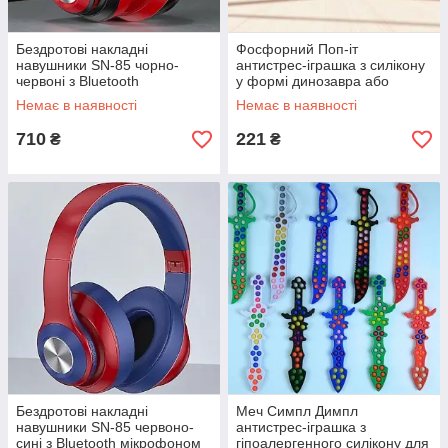
Бездротові накладні
Фосфорний Поп-іт
навушники SN-85 чорно-
антистрес-іграшка з силікону
червоні з Bluetooth
у формі динозавра або
мікрофоном та глибокими
єдинорога що змінює колір
Немає в наявності
Немає в наявності
басами для комфортного
на сонці
прослуховування
710
221
₴
₴
Бездротові накладні
Меч Симпл Димпл
навушники SN-85 червоно-
антистрес-іграшка з
сині з Bluetooth мікрофоном
гіпоалергенного силікону для