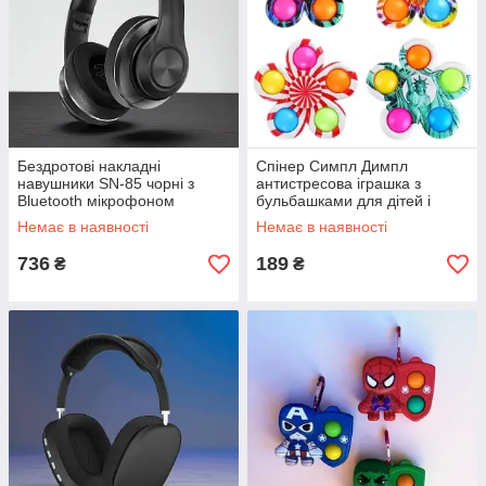
Бездротові накладні
Спінер Симпл Димпл
навушники SN-85 чорні з
антистресова іграшка з
Bluetooth мікрофоном
бульбашками для дітей і
м'якими амбушурами та
дорослих з безпечного
Немає в наявності
Немає в наявності
складною конструкцією
пластику і силікону яскравих
кольорів
736
189
₴
₴