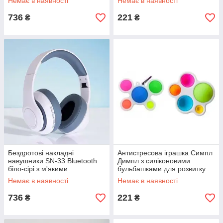
Немає в наявності
Немає в наявності
амбушурами для
комфортного використання
736
221
₴
₴
Бездротові накладні
Антистресова іграшка Симпл
навушники SN-33 Bluetooth
Димпл з силіконовими
біло-сірі з м'якими
бульбашками для розвитку
амбушурами для
моторики для дітей та
Немає в наявності
Немає в наявності
комфортного
дорослих
прослуховування музики
736
221
₴
₴