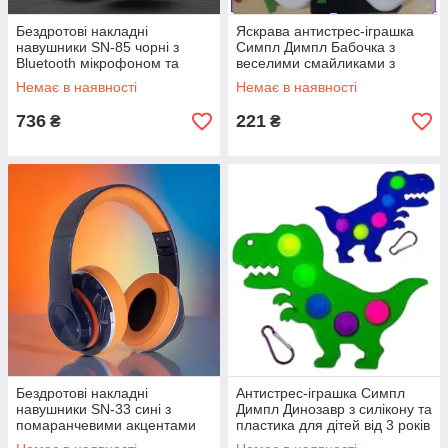
Бездротові накладні
Яскрава антистрес-іграшка
навушники SN-85 чорні з
Симпл Димпл Бабочка з
Bluetooth мікрофоном та
веселими смайликами з
м'якими амбушурами для
безпечного силікону для
Немає в наявності
Немає в наявності
комфортного використання
дітей та дорослих
736
221
₴
₴
Бездротові накладні
Антистрес-іграшка Симпл
навушники SN-33 сині з
Димпл Динозавр з силікону та
помаранчевими акцентами
пластика для дітей від 3 років
Bluetooth з м'якими
яскрава і легка