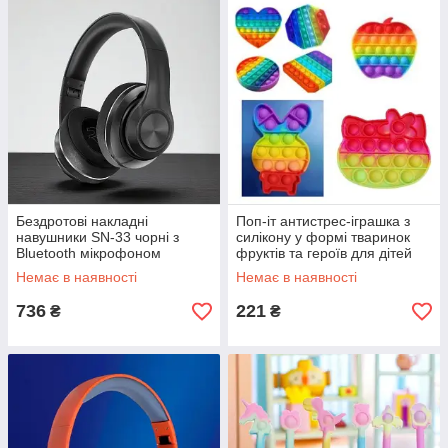
Бездротові накладні
Поп-іт антистрес-іграшка з
навушники SN-33 чорні з
силікону у формі тваринок
Bluetooth мікрофоном
фруктів та героїв для дітей
м'якими амбушурами
від 3 років яскраві кольори
Немає в наявності
Немає в наявності
регульованим оголів'ям
736
221
₴
₴