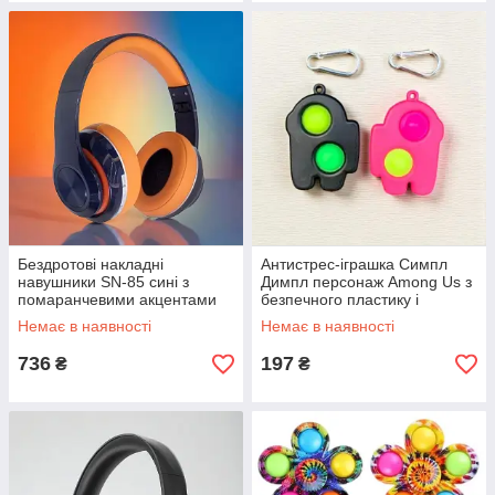
Бездротові накладні
Антистрес-іграшка Симпл
навушники SN-85 сині з
Димпл персонаж Among Us з
помаранчевими акцентами
безпечного пластику і
Bluetooth з мікрофоном до 10
силікону яскравих кольорів
Немає в наявності
Немає в наявності
годин роботи
для дітей і дорослих
736
197
₴
₴