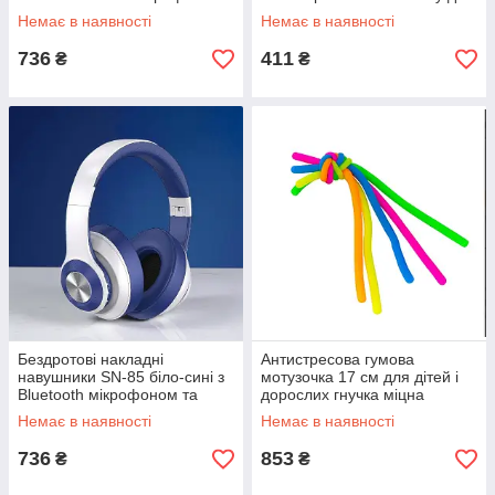
регульованим оголів'ям та
дітей від 3 років яскравих
Немає в наявності
Немає в наявності
складною конструкцією
кольорів з бульбашками
736
411
₴
₴
Бездротові накладні
Антистресова гумова
навушники SN-85 біло-сині з
мотузочка 17 см для дітей і
Bluetooth мікрофоном та
дорослих гнучка міцна
м'якими амбушурами для
яскрава іграшка для зняття
Немає в наявності
Немає в наявності
комфортного використання
стресу та розвитку моторики
736
853
₴
₴