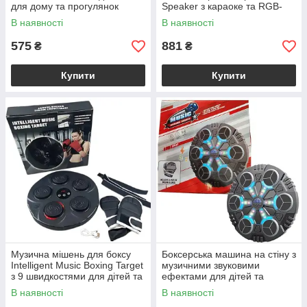
для дому та прогулянок
Speaker з караоке та RGB-
підсвічуванням
В наявності
В наявності
575
881
₴
₴
Купити
Купити
Музична мішень для боксу
Боксерська машина на стіну з
Intelligent Music Boxing Target
музичними звуковими
з 9 швидкостями для дітей та
ефектами для дітей та
підлітків
підлітків
В наявності
В наявності