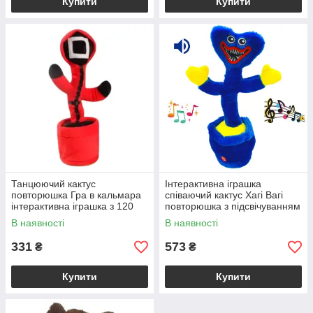
Купити
Купити
Танцюючий кактус
Інтерактивна іграшка
повторюшка Гра в кальмара
співаючий кактус Хагі Вагі
інтерактивна іграшка з 120
повторюшка з підсвічуванням
піснями світлодіодна
35 см для розвитку мовлення
В наявності
В наявності
підсвітка для дітей
331
573
₴
₴
Купити
Купити