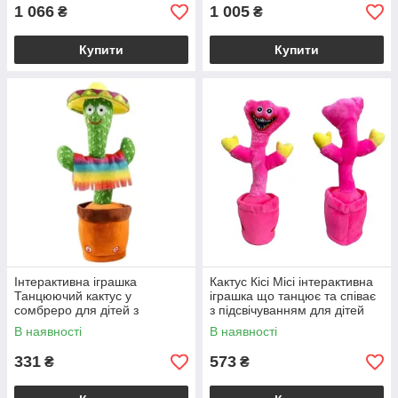
1 066
1 005
₴
₴
Купити
Купити
Інтерактивна іграшка
Кактус Кісі Місі інтерактивна
Танцюючий кактус у
іграшка що танцює та співає
сомбреро для дітей з
з підсвічуванням для дітей
музикою і танцями
В наявності
В наявності
331
573
₴
₴