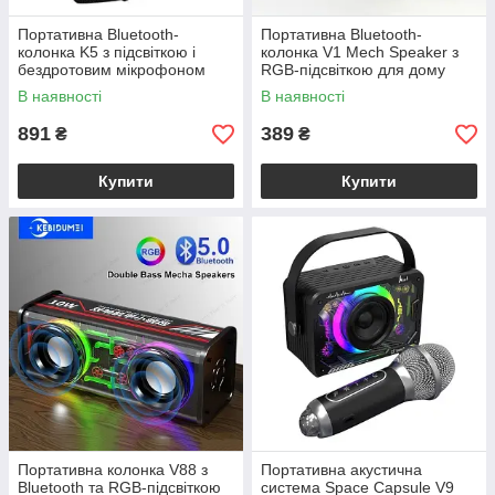
Портативна Bluetooth-
Портативна Bluetooth-
колонка K5 з підсвіткою і
колонка V1 Mech Speaker з
бездротовим мікрофоном
RGB-підсвіткою для дому
караоке
В наявності
В наявності
891
389
₴
₴
Купити
Купити
Портативна колонка V88 з
Портативна акустична
Bluetooth та RGB-підсвіткою
система Space Capsule V9