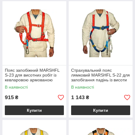
Пояс запобіжний MARSHFL
Страхувальний пояс
S-23 для висотних робіт із
лямковий MARSHFL S-22 для
кевларовою армованою
запобігання падінь із висоти
стрічкою та сталевими
та евакуації постраждалих
В наявності
В наявності
кільцями 2300 кг
915
1 143
₴
₴
Купити
Купити