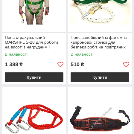
Пояс страхувальний
Пояс запобіжний із фалом із
MARSHFL S-28 для роботи
капронової стрічки для
на висоті з нагрудним і
безпеки робіт на повітряних
спинним кріпленням розмір 1
лініях електропередач
В наявності
В наявності
640-1000 мм
1 388
510
₴
₴
Купити
Купити