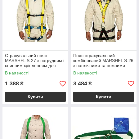
Страхувальний пояс
Пояс страхувальний
MARSHFL S-27 з нагрудним і
комбінований MARSHFL S-26
спинним кріпленням для
з наплічними та ножними
роботи на висоті обхват талії
лямками для роботи на
В наявності
В наявності
640-1500 мм вага 1.8 кг
висоті
1 388
3 484
₴
₴
Купити
Купити