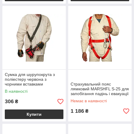
Сумка для шурупокрута з
поліестеру червона з
чорними вставками
Страхувальний пояс
компактна з кишенею для
лямковий MARSHFL S-25 для
В наявності
акумулятора та зарядного
запобігання падінь і евакуації
пристрою
постраждалих
306
Немає в наявності
₴
1 186
₴
Купити