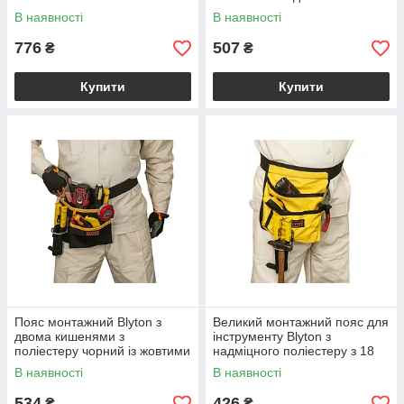
замками розмір 380х300х250
кишенями для майстрів
В наявності
В наявності
мм
різних професій
776
507
₴
₴
Купити
Купити
Пояс монтажний Blyton з
Великий монтажний пояс для
двома кишенями з
інструменту Blyton з
поліестеру чорний із жовтими
надміцного поліестеру з 18
вставками для інструментів
кишенями жовтого кольору
В наявності
В наявності
534
426
₴
₴