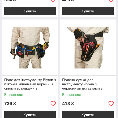
Купити
Купити
Пояс для інструменту Blyton з
Поясна сумка для
п'ятьма кишенями чорний із
інструменту чорна з
синіми вставками з
червоними вставками з
надміцного поліестеру
поліестеру 7 кишень для
В наявності
В наявності
майстрів різних професій
736
413
₴
₴
Купити
Купити