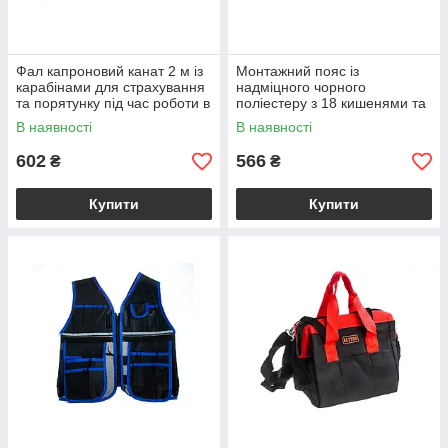
Фал капроновий канат 2 м із
Монтажний пояс із
карабінами для страхування
надміцного чорного
та порятунку під час роботи в
поліестеру з 18 кишенями та
складі бригади ПП2-01
червоними вставками для
В наявності
В наявності
інструментів
602
566
₴
₴
Купити
Купити