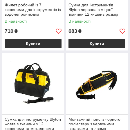
Жилет робочий із 7
Сумка для інструментів
кишенями для інструментів із
Blyton червона з міцної
водонепроникним
тканини 12 кишень розмір
матеріалом і регульованим
300х260х250 мм для
В наявності
В наявності
дизайном синій One Size
зберігання й перенесення
інструментів
710
683
₴
₴
Купити
Купити
Сумка для інструменту Blyton
Монтажний пояс із чорного
жовта з тканини з 12
поліестеру з червоними
кишенями та металевими
вставками та двома