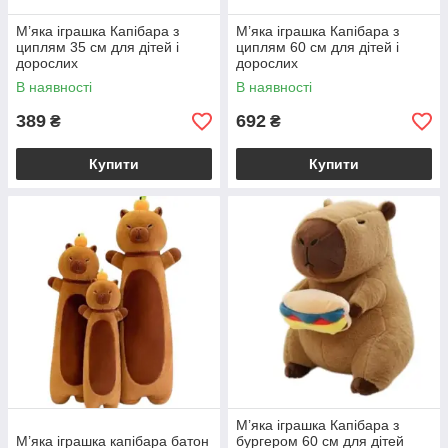
М’яка іграшка Капібара з
М’яка іграшка Капібара з
циплям 35 см для дітей і
циплям 60 см для дітей і
дорослих
дорослих
В наявності
В наявності
389
692
₴
₴
Купити
Купити
М’яка іграшка Капібара з
М’яка іграшка капібара батон
бургером 60 см для дітей