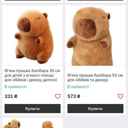
М’яка іграшка Капібара 30 см
для дітей з м’якого плюшу
М’яка іграшка Капібара 54 см
для обіймів і декору дитячої
для обіймів та декору
кімнати
В наявності
В наявності
331
573
₴
₴
Купити
Купити