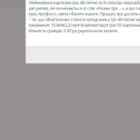
Неймовірна карткова гра «Встигни за 6 секунд» передбач
дві умови, які починаються зі слів «Назви три ...», а що
ігри, професії, свята і багато іншого. Процес гри досит
– те, що обов'язково стане в нагоді вам у грі «Встигни з
пакування: 13,9х9х2,2 см;♦ Комплектація гри: 55 картонних
Кількість гравців: 3-8.Гра українською мовою.