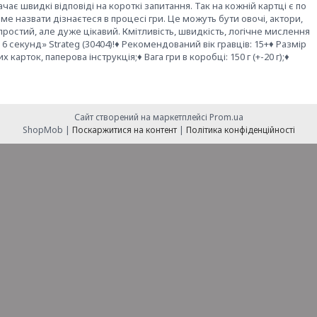
ає швидкі відповіді на короткі запитання. Так на кожній картці є по
 саме назвати дізнаєтеся в процесі гри. Це можуть бути овочі, актори,
ь простий, але дуже цікавий. Кмітливість, швидкість, логічне мислення
а 6 секунд» Strateg (30404)!♦ Рекомендований вік гравців: 15+♦ Размір
 карток, паперова інструкція;♦ Вага гри в коробці: 150 г (+-20 г);♦
Сайт створений на маркетплейсі
Prom.ua
ShopMob |
Поскаржитися на контент
|
Політика конфіденційності