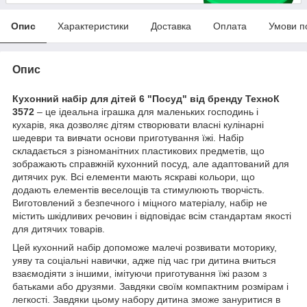
Опис
Характеристики
Доставка
Оплата
Умови п
Опис
Кухонний набір для дітей 6 "Посуд" від бренду ТехноК
3572
– це ідеальна іграшка для маленьких господинь і
кухарів, яка дозволяє дітям створювати власні кулінарні
шедеври та вивчати основи приготування їжі. Набір
складається з різноманітних пластикових предметів, що
зображають справжній кухонний посуд, але адаптований для
дитячих рук. Всі елементи мають яскраві кольори, що
додають елементів веселощів та стимулюють творчість.
Виготовлений з безпечного і міцного матеріалу, набір не
містить шкідливих речовин і відповідає всім стандартам якості
для дитячих товарів.
Цей кухонний набір допоможе малечі розвивати моторику,
уяву та соціальні навички, адже під час гри дитина вчиться
взаємодіяти з іншими, імітуючи приготування їжі разом з
батьками або друзями. Завдяки своїм компактним розмірам і
легкості. Завдяки цьому набору дитина зможе зануритися в