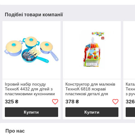
Подібні товари компанії
Ігровий набір посуду
Конструктор для малюків
Ката
ТехноК 4432 для дітей з
ТехноК 6818 яскраві
Техн
пластиковими кухонними
пластикові деталі для
з ру
аксесуарами в яскравих
розвитку моторики і
диза
325
378
326
₴
₴
кольорах
творчості
мото
Купити
Купити
Про нас