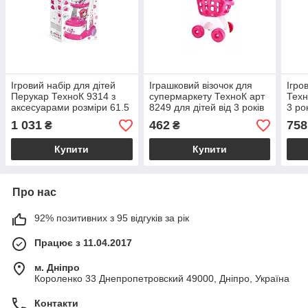
Ігровий набір для дітей
Іграшковий візочок для
Ігро
Перукар ТехноК 9314 з
супермаркету ТехноК арт
Техн
аксесуарами розміри 61.5
8249 для дітей від 3 років
3 ро
х 37.8 х 20.3 см вага 1945
з безпечного пластику
віде
1 031
462
758
₴
₴
г для дітей від 3 років
яскравих кольорів
сюже
Купити
Купити
Про нас
92% позитивних з 95 відгуків за рік
Працює з 11.04.2017
м. Дніпро
Короленко 33 Днепропетровский 49000, Дніпро, Україна
Контакти