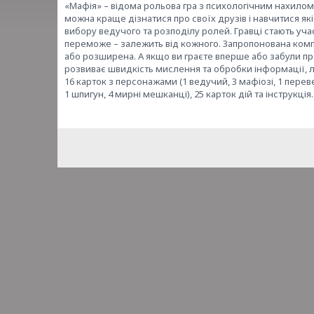
«Мафія» – відома рольова гра з психологічним нахилом, 
можна краще дізнатися про своїх друзів і навчитися як
вибору ведучого та розподілу ролей. Гравці стають уча
переможе – залежить від кожного. Запропонована компле
або розширена. А якщо ви граєте вперше або забули пра
розвиває швидкість мислення та обробки інформації, лог
16 карток з персонажами (1 ведучий, 3 мафіозі, 1 переверт
1 шпигун, 4 мирні мешканці), 25 карток дій та інструкція.