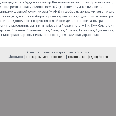
яка додасть у будь-який вечір Веселощів та гостроти. Граючи в неї,
існіше розпізнавати емоції. Все найцікавіше починається після
сниками давньої сутички зла (мафії) та добра (мирних жителів). А хто
ктація дозволяє вибирати різні варіанти гри, будь то класична гра
вила – допоможе інструкція, в якій все детально описано. Гра
ічне мислення, вміння аналізувати й уважність. ♦ Вік: 8+ ♦ Комплект:
ень, 1 маніяк, 1 жінка-кішка, 1 ніндзя, 1 лікар, 1 комісар, 1 детектив,
 ♦ Матеріал: картон. ♦ Кількість гравців: 8-16 Мова: українська.
Сайт створений на маркетплейсі
Prom.ua
ShopMob |
Поскаржитися на контент
|
Політика конфіденційності