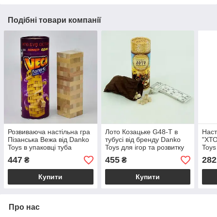
Подібні товари компанії
Розвиваюча настільна гра
Лото Козацьке G48-T в
Наст
Пізанська Вежа від Danko
тубусі від бренду Danko
"ХТО
Toys в упаковці туба
Toys для ігор та розвитку
Toys
розміром 11х11х31 см
дітей розмір упаковки
упак
447
455
282
₴
₴
31х11х11 см
Купити
Купити
Про нас