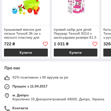
Іграшковий візочок для
Ігровий набір для дітей
Ката
ляльок ТехноК 36 см з
Перукар ТехноК 9314 з
Техн
якісного пластику для
аксесуарами розміри 61.5
з ру
дітей від 3 років з місткою
х 37.8 х 20.3 см вага 1945
диза
722
1 031
326
₴
₴
люлькою та великими
г для дітей від 3 років
мото
колесами
Купити
Купити
Про нас
92% позитивних з 95 відгуків за рік
Працює з 11.04.2017
м. Дніпро
Короленко 33 Днепропетровский 49000, Дніпро, Україна
Контакти