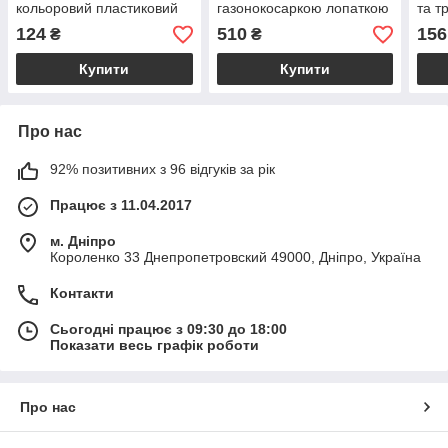
кольоровий пластиковий
газонокосаркою лопаткою
та т
совок для пісочниці та
грабельками та каністрою
арт 
124
510
156
₴
₴
садочка арт 2186
55 х 28.5 х 21 см від 1.5
років
Купити
Купити
Про нас
92% позитивних з 96 відгуків за рік
Працює з 11.04.2017
м. Дніпро
Короленко 33 Днепропетровский 49000, Дніпро, Україна
Контакти
Сьогодні працює з 09:30 до 18:00
Показати весь графік роботи
Про нас