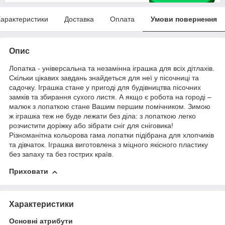
арактеристики
Доставка
Оплата
Умови повернення
Опис
Лопатка - універсальна та незамінна іграшка для всіх дітлахів.
Скільки цікавих завдань знайдеться для неї у пісочниці та
садочку. Іграшка стане у пригоді для будівництва пісочних
замків та збирання сухого листя. А якщо є робота на городі –
малюк з лопаткою стане Вашим першим помічником. Зимою
ж іграшка теж не буде лежати без діла: з лопаткою легко
розчистити доріжку або зібрати сніг для сніговика!
Різноманітна кольорова гама лопатки підібрана для хлопчиків
та дівчаток. Іграшка виготовлена з міцного якісного пластику
без запаху та без гострих країв.
Приховати
Характеристики
Основні атрибути