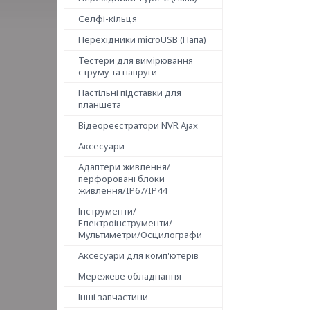
Селфі-кільця
Перехідники microUSB (Папа)
Тестери для вимірювання
струму та напруги
Настільні підставки для
планшета
Відеореєстратори NVR Ajax
Аксесуари
Адаптери живлення/
перфоровані блоки
живлення/IP67/IP44
Інструменти/
Електроінструменти/
Мультиметри/Осцилографи
Аксесуари для комп'ютерів
Мережеве обладнання
Інші запчастини