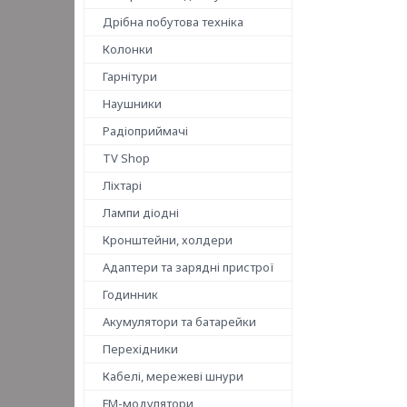
Дрібна побутова техніка
Колонки
Гарнітури
Наушники
Радіоприймачі
TV Shop
Ліхтарі
Лампи діодні
Кронштейни, холдери
Адаптери та зарядні пристрої
Годинник
Акумулятори та батарейки
Перехідники
Кабелі, мережеві шнури
FM-модулятори