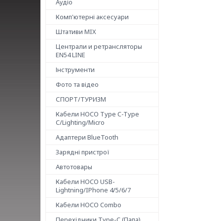
Аудіо
Комп'ютерні аксесуари
Штативи MIX
Централи и ретрансляторы
EN54 LINE
Інструменти
Фото та відео
СПОРТ/ТУРИЗМ
Кабели HOCO Type C-Type
C/Lighting/Micro
Адаптери BlueTooth
Зарядні пристрої
Автотовары
Кабели HOCO USB-
Lightning/IPhone 4/5/6/7
Кабели HOCO Combo
Перехідники Type-C (Папа)