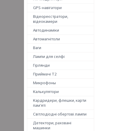
GPS-навігатори
Відеореєстратори,
відеокамери
Автодинаміки
Автомагнітоли
Ваги
Лампи для селфі
Гірлянди
Приймачі T2
Микрофоны
Калькулятори
Кардридери, флешки, карти
пам'яті
Світлодіодні обертові лампи
Детектори, раховані
машинки