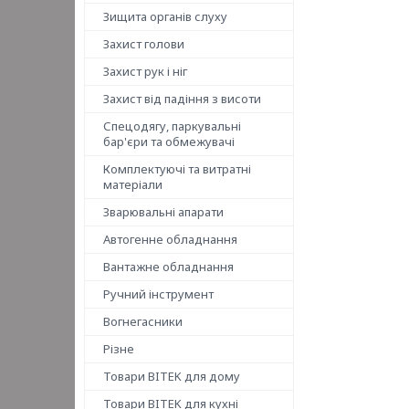
Зищита органів слуху
Захист голови
Захист рук і ніг
Захист від падіння з висоти
Спецодягу, паркувальні
бар'єри та обмежувачі
Комплектуючі та витратні
матеріали
Зварювальні апарати
Автогенне обладнання
Вантажне обладнання
Ручний інструмент
Вогнегасники
Різне
Товари BITEK для дому
Товари BITEK для кухні