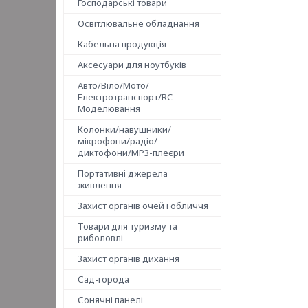
Господарські товари
Освітлювальне обладнання
Кабельна продукція
Аксесуари для ноутбуків
Авто/Віло/Мото/
Електротранспорт/RC
Моделювання
Колонки/навушники/
мікрофони/радіо/
диктофони/MP3-плеєри
Портативні джерела
живлення
Захист органів очей і обличчя
Товари для туризму та
риболовлі
Захист органів дихання
Сад-города
Сонячні панелі