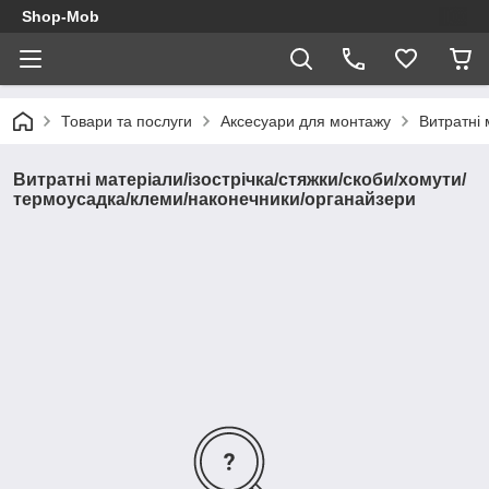
Shop-Mob
Товари та послуги
Аксесуари для монтажу
Витратні 
Витратні матеріали/ізострічка/стяжки/скоби/хомути/
термоусадка/клеми/наконечники/органайзери