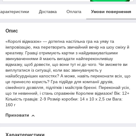
арактеристики
Доставка
Оплата
Умови повернення
Опис
«Королі відмазок» — дотепна настільна гра на уяву та
імпровізацію, яка перетворить звичайний вечір на шоу сміху й
креативу. Гравці отримують картки з найдивакуватішими
звинуваченнями й мають вигадати найпереконливішу
відмазку, щоб довести, що вони тут ні до чого. Чи зможете ви
виплутатися із ситуації, коли вас звинувачують у
найабсурдніших капостях? А може, навіть переконати всіх, що
це принесло користь? Гра підійде для компанії друзів,
сімейного дозвілля, підлітків і майстрів брехні. Переконай усіх,
що ти невинний, і стань справжнім Королем відмазок! Вік: 12+
Кількість гравців: 2-9 Розмір коробки: 14 х 10 х 2,5 см Вага:
160 г
Приховати
Характеристики