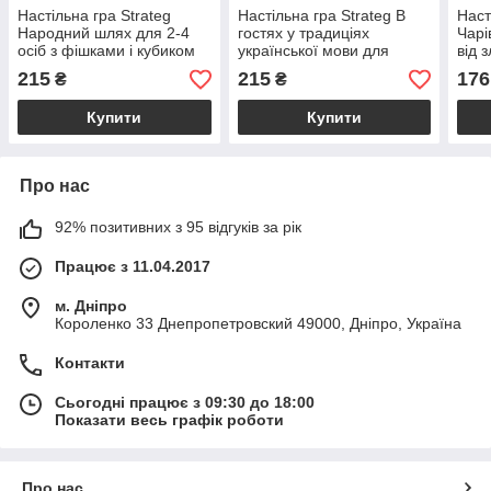
Настільна гра Strateg
Настільна гра Strateg В
Наст
Народний шлях для 2-4
гостях у традиціях
Чарі
осіб з фішками і кубиком
української мови для
від 
ігровим полем 41,5х30 см
сімейного навчання 2-4
дітей
215
215
176
₴
₴
українською мовою
гравців вік 5+ 42х60 см
учас
Купити
Купити
Про нас
92% позитивних з 95 відгуків за рік
Працює з 11.04.2017
м. Дніпро
Короленко 33 Днепропетровский 49000, Дніпро, Україна
Контакти
Сьогодні працює з 09:30 до 18:00
Показати весь графік роботи
Про нас