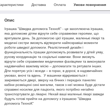
арактеристики
Доставка
Оплата
Умови повернення
Опис
Іграшка "Швидка допомога ТехноК"
- це захоплююча іграшка,
яка допоможе дітям відчути себе справжніми героями, що
врятували день. За допомогою цієї іграшки, маленькі лікарі та
медичні сестри зможуть відтворити найяскравіші моменти
роботи швидкої допомоги.
Реалістичний дизайн і
функціональність іграшки
допоможуть розвивати у дітей уяву,
рухову координацію та соціальні навички. Вони зможуть
відчути себе справжніми медичними фахівцями та виконувати
надзвичайно важливу місію – допомагати та рятувати інших.
Діти порятую усіх і всюди – в горах, в дорозі, в надзвичайних
умовах, вночі та вдень. У машинки
відкриваються і
закриваються двері,
зверху на бічних і передніх панелях
кабіни розміщені сині мигалки, також з неї можна буде дістати
справжні носилки для пацієнта, якого потрібно негайно
транспортувати до лікарні. Нехай ваші маленькі лікарі завжди
будуть готові прийти на допомогу з іграшкою
"Швидка
допомога ТехноК"