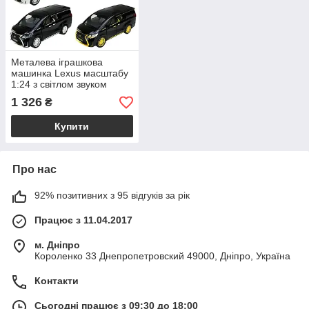
Металева іграшкова
машинка Lexus масштабу
1:24 з світлом звуком
відкриваючими дверима
1 326
₴
та аксесуаром трьох
кольорів
Купити
Про нас
92% позитивних з 95 відгуків за рік
Працює з 11.04.2017
м. Дніпро
Короленко 33 Днепропетровский 49000, Дніпро, Україна
Контакти
Сьогодні працює з 09:30 до 18:00