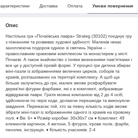
арактеристики
Доставка
Оплата
Умови повернення
Опис
Настільна гра «Почаївська лавра» Strateg (30102) поєднує гру
з пізнанням та розвиває художні здібності. Малюків чекає
захоплююча подорож однією зі святинь України –
православним храмовим комплексом та монастирем у місті
Почаєві. А також знайомство з їхніми визначними пам'ятками і
все це у доступній ігровій формі. У процесі гри дитина збирає
міні-пазли із зображеннями величних церков, соборів та
храмів, розташованих на території комплексу. А щоб ще
більше залучитись до гри, малюк зможе розфарбувати
дерев'яні фігурки фарбами, які є в комплекті, зобразивши
відвідувачів лаври. Грати можна компанією від 2 до 4 осіб,
здійснюючи по черзі ходи, долаючи перешкоди та виконуючи
завдання. Перемагає той, хто за певну кількість ходів зможе
зібрати міні-пазл із зображенням одного із храмів на ігровому
полі. ♦ Вік: 6+ ♦ Розмір коробки: 30х30х7 см ♦ Комплект: 49
елементів картинок, 4 жетони, 5 фігурок, ігрове поле, фарби,
пензлик, інструкція. ♦ Кількість учасників: 2-4