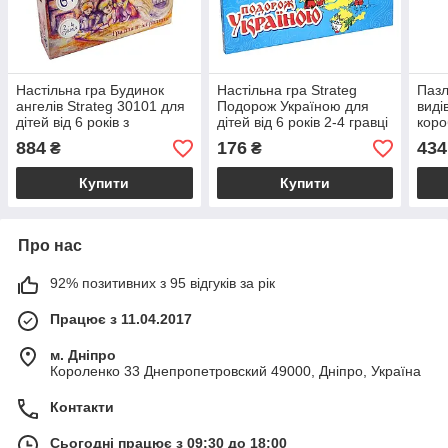
Настільна гра Будинок
Настільна гра Strateg
Пазл
ангелів Strateg 30101 для
Подорож Україною для
виді
дітей від 6 років з
дітей від 6 років 2-4 гравці
коро
елементами творчості та
яскраве ігрове поле з
29.3
884
176
434
₴
₴
командної гри
картою України і кубиком
Купити
Купити
Про нас
92% позитивних з 95 відгуків за рік
Працює з 11.04.2017
м. Дніпро
Короленко 33 Днепропетровский 49000, Дніпро, Україна
Контакти
Сьогодні працює з 09:30 до 18:00