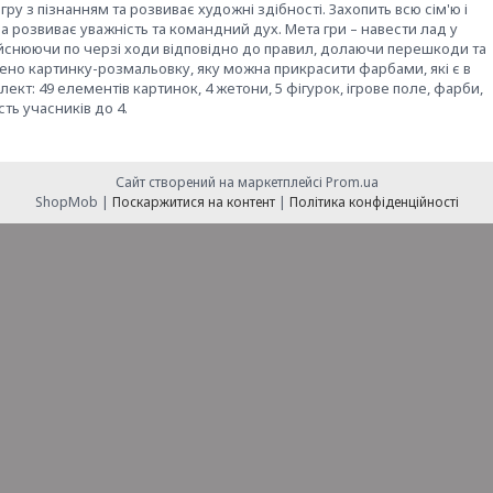
гру з пізнанням та розвиває художні здібності. Захопить всю сім'ю і
 розвиває уважність та командний дух. Мета гри – навести лад у
дійснюючи по черзі ходи відповідно до правил, долаючи перешкоди та
щено картинку-розмальовку, яку можна прикрасити фарбами, які є в
плект: 49 елементів картинок, 4 жетони, 5 фігурок, ігрове поле, фарби,
сть учасників до 4.
Сайт створений на маркетплейсі
Prom.ua
ShopMob |
Поскаржитися на контент
|
Політика конфіденційності