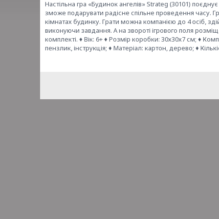
Настільна гра «Будинок ангелів» Strateg (30101) поєднує 
зможе подарувати радісне спільне проведення часу. Гра
кімнатах будинку. Грати можна компанією до 4 осіб, з
виконуючи завдання. А на звороті ігрового поля розмі
комплекті. ♦ Вік: 6+ ♦ Розмір коробки: 30х30х7 см; ♦ Ком
пензлик, інструкція; ♦ Матеріал: картон, дерево; ♦ Кількі