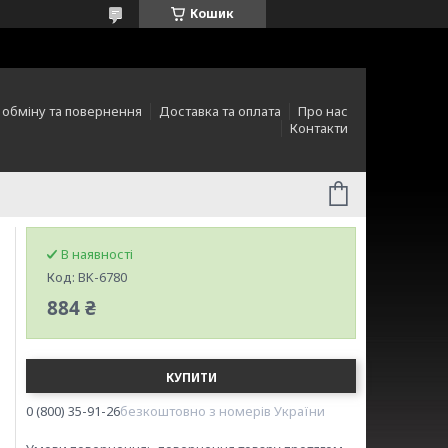
Кошик
 обміну та повернення
Доставка та оплата
Про нас
Контакти
В наявності
Код:
BK-6780
884 ₴
КУПИТИ
0 (800) 35-91-26
безкоштовно з номерів України