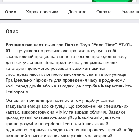
Опис
Характеристики
Доставка
Оплата
Умови п
Опис
Розвиваюча настільна гра Danko Toys "Face Time" FT-01-
01
— це унікальна розвиваюча гра, яка поєднує в собі
захоплюючий процес навчання та веселе проведення часу
для всіх учасників. Вона призначена для різних вікових
категорій і допомагає розвивати важливі навички
спостережливості, логічного мислення, уваги та комунікації.
Гра ідеально підходить для проведення часу в родинному
колі, серед друзів або на заходах, де потрібна інтерактивність
і співпраця.
Основний принцип гри полягає в тому, щоб учасники
вгадували емоції або ситуації, що зображені на спеціальних
картах, використовуючи міміку та вирази обличчя. Завдяки
цьому, гравці розвивають емоційну інтелігенцію, вчаться
краще розуміти невербальні сигнали інших людей і,
одночасно, отримують задоволення від процесу. Ігровий набір
виконаний з високоякісних матеріалів, має яскравий і