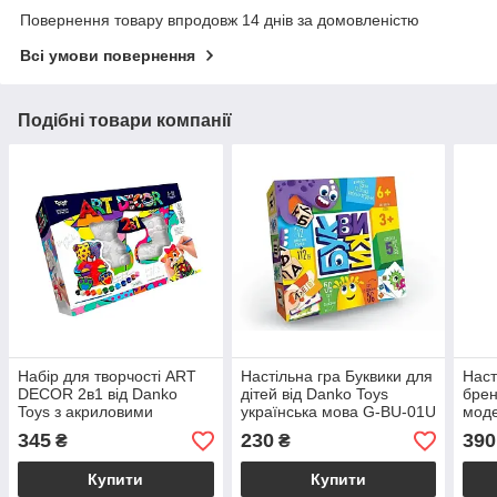
Повернення товару впродовж 14 днів за домовленістю
Всі умови повернення
Подібні товари компанії
Набір для творчості ART
Настільна гра Буквики для
Наст
DECOR 2в1 від Danko
дітей від Danko Toys
брен
Toys з акриловими
українська мова G-BU-01U
моде
фарбами та елементами
розвиток мовних навичок
упак
345
230
390
₴
₴
декору ARTD-02-01U
та пам'яті
0 кг
Купити
Купити