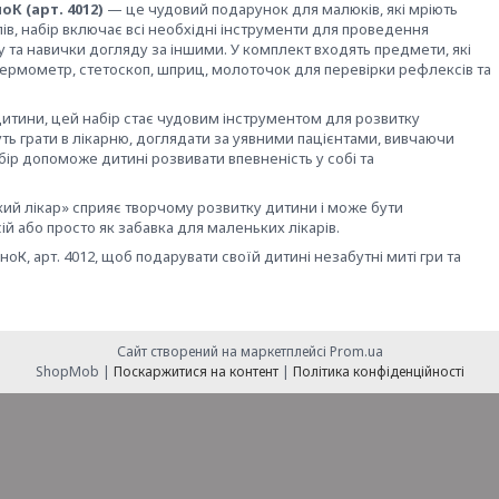
К (арт. 4012)
— це чудовий подарунок для малюків, які мріють
лів, набір включає всі необхідні інструменти для проведення
та навички догляду за іншими. У комплект входять предмети, які
термометр, стетоскоп, шприц, молоточок для перевірки рефлексів та
итини, цей набір стає чудовим інструментом для розвитку
ть грати в лікарню, доглядати за уявними пацієнтами, вивчаючи
бір допоможе дитині розвивати впевненість у собі та
кий лікар» сприяє творчому розвитку дитини і може бути
ій або просто як забавка для маленьких лікарів.
оК, арт. 4012, щоб подарувати своїй дитині незабутні миті гри та
Сайт створений на маркетплейсі
Prom.ua
ShopMob |
Поскаржитися на контент
|
Політика конфіденційності