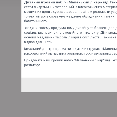
Дитячий ігровий набір «Маленький лікар» від Техно
стати лікарями. Виготовлений із високоякісних матеріа
медичних процедур, що дозволяє дітям розвивати уяву 
точно імітують справжнє медичне обладнання, такі як 
багато іншого.
Завдяки своєму продуманому дизайну та безпеці для д
соціальних навичок та емоційного інтелекту. Діти можу
основи медицини та роль лікаря в суспільстві. Такий на
відповідальність.
Ідеальний для гри вдома чи в дитячих групах, «Малень
використаний як частина рольових ігор, навчальних сес
Придбайте наш ігровий набір "Маленький лікар" від Техн
розвитку!