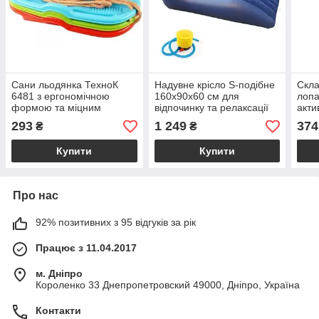
Сани льодянка ТехноК
Надувне крісло S-подібне
Скла
6481 з ергономічною
160х90х60 см для
лопа
формою та міцним
відпочинку та релаксації
акти
шнурком для катання на
кольору синій із міцного
кемп
293
1 249
374
₴
₴
снігу максимальне
матеріалу
мате
навантаження 20 кг
Купити
Купити
Про нас
92% позитивних з 95 відгуків за рік
Працює з 11.04.2017
м. Дніпро
Короленко 33 Днепропетровский 49000, Дніпро, Україна
Контакти