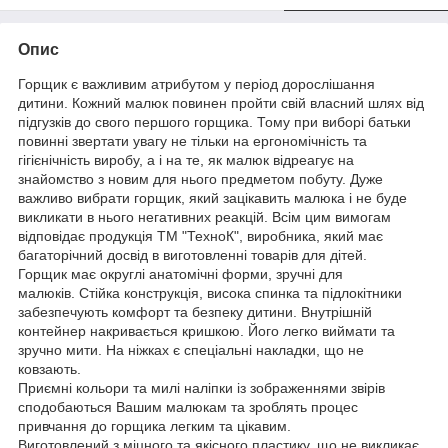
Опис
Горщик є важливим атрибутом у період дорослішання
дитини.
Кожний малюк повинен пройти свій власний шлях від
підгузків до свого першого горщика. Тому при виборі батьки
повинні звертати увагу не тільки на ергономічність та
гігієнічність виробу, а і на те, як малюк відреагує на
знайомство з новим для нього предметом побуту. Дуже
важливо вибрати горщик, який зацікавить малюка і не буде
викликати в нього негативних реакцій. Всім цим вимогам
відповідає продукція
ТМ "ТехноК"
, виробника, який має
багаторічний досвід в виготовленні товарів для дітей.
Горщик має округлі анатомічні форми, зручні для
малюків.
Стійка конструкція, висока спинка та підлокітники
забезпечують комфорт та безпеку дитини. Внутрішній
контейнер накривається кришкою. Його легко виймати та
зручно мити.
На ніжках є спеціальні накладки, що не
ковзають.
Приємні кольори та милі наліпки
із зображеннями звірів
сподобаються Вашим малюкам та зроблять процес
привчання до горщика легким та цікавим.
Виготовлений з міцного та якісного пластику, що не викликає