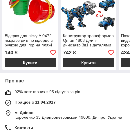
Відерко для піску А 0472
Конструктор трансформер
Пазл
яскраве дитяче відерце з
Qman 4803 Джип-
виді
ручкою для ігор на пляжі
динозавр 3в1 з деталями
коро
та в пісочниці
для збирання дракона та
29.3
140
742
434
₴
₴
транспорту 375 деталей
Купити
Купити
Про нас
92% позитивних з 95 відгуків за рік
Працює з 11.04.2017
м. Дніпро
Короленко 33 Днепропетровский 49000, Дніпро, Україна
Контакти