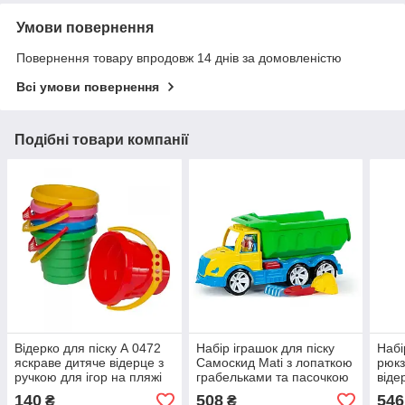
Умови повернення
Повернення товару впродовж 14 днів за домовленістю
Всі умови повернення
Подібні товари компанії
Відерко для піску А 0472
Набір іграшок для піску
Набі
яскраве дитяче відерце з
Самоскид Mati з лопаткою
рюкз
ручкою для ігор на пляжі
грабельками та пасочкою
віде
та в пісочниці
для дітей 009/13
фор
140
508
546
₴
₴