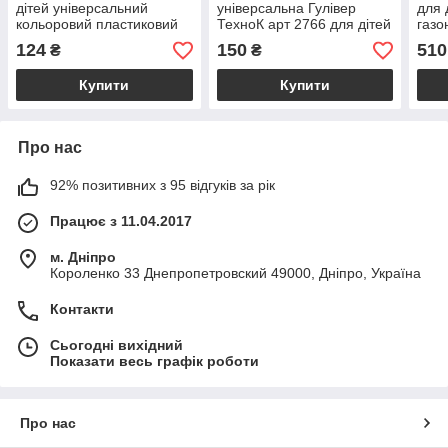
дітей універсальний
універсальна Гулівер
для 
кольоровий пластиковий
ТехноК арт 2766 для дітей
газо
совок для пісочниці та
з якісного пластику різних
граб
124
150
510
₴
₴
садочка арт 2186
кольорів для пісочниці та
55 х
саду
рокі
Купити
Купити
Про нас
92% позитивних з 95 відгуків за рік
Працює з 11.04.2017
м. Дніпро
Короленко 33 Днепропетровский 49000, Дніпро, Україна
Контакти
Сьогодні вихідний
Показати весь графік роботи
Про нас