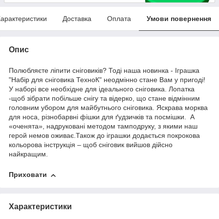
арактеристики
Доставка
Оплата
Умови повернення
Опис
Полюбляєте ліпити сніговиків? Тоді наша новинка - Іграшка
"Набір для сніговика ТехноК" неодмінно стане Вам у пригоді!
У наборі все необхідне для ідеального сніговика. Лопатка
-щоб зібрати побільше снігу та відерко, що стане відмінним
головним убором для майбутнього сніговика. Яскрава морква
для носа, різнобарвні фішки для ґудзичків та посмішки. А
«оченята», надруковані методом тамподруку, з якими наш
герой немов оживає.Також до іграшки додається покрокова
кольорова інструкція – щоб сніговик вийшов дійсно
найкращим.
Приховати
Характеристики